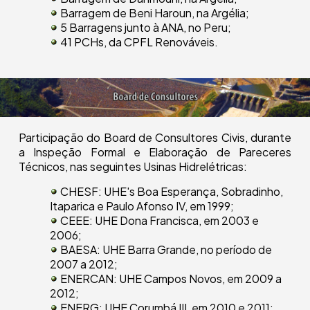
Barragem de Beni Haroun, na Argélia;
5 Barragens junto à ANA, no Peru;
41 PCHs, da CPFL Renováveis.
Participação do Board de Consultores Civis, durante
a Inspeção Formal e Elaboração de Pareceres
Técnicos, nas seguintes Usinas Hidrelétricas:
CHESF:
UHE's Boa Esperança, Sobradinho,
Itaparica e Paulo Afonso IV, em 1999;
CEEE:
UHE Dona Francisca, em 2003 e
2006;
BAESA:
UHE Barra Grande, no período de
2007 a 2012;
ENERCAN:
UHE Campos Novos, em 2009 a
2012;
ENERG:
UHE Corumbá III, em 2010 e 2011;