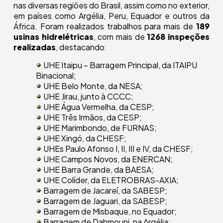
nas diversas regiões do Brasil, assim como no exterior,
em países como Argélia, Peru, Equador e outros da
África. Foram realizados trabalhos para mais de
189
usinas hidrelétricas
, com mais de
1268 inspeções
realizadas
, destacando:
UHE Itaipu – Barragem Principal, da ITAIPU
Binacional;
UHE Belo Monte, da NESA;
UHE Jirau, junto à CCCC;
UHE Água Vermelha, da CESP;
UHE Três Irmãos, da CESP;
UHE Marimbondo, de FURNAS;
UHE Xingó, da CHESF;
UHEs Paulo Afonso I, II, III e IV, da CHESF;
UHE Campos Novos, da ENERCAN;
UHE Barra Grande, da BAESA;
UHE Colíder, da ELETROBRAS-AXIA;
Barragem de Jacareí, da SABESP;
Barragem de Jaguari, da SABESP;
Barragem de Misbaque, no Equador;
Barragem de Dahmouni, na Argélia;