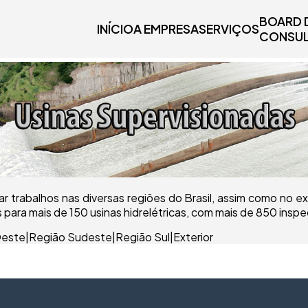
BOARD 
INÍCIO
A EMPRESA
SERVIÇOS
CONSUL
ar trabalhos nas diversas regiões do Brasil, assim como no e
os para mais de 150 usinas hidrelétricas, com mais de 850 insp
Oeste
|
Região Sudeste
|
Região Sul
|
Exterior