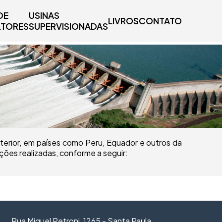
DE
USINAS
LIVROS
CONTATO
TORES
SUPERVISIONADAS
xterior, em países como Peru, Equador e outros da
eções realizadas, conforme a seguir:
Rua Miguel Petroni, 1265 - Santa Paula